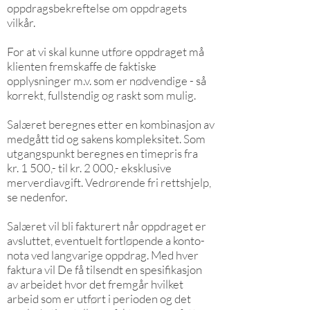
oppdragsbekreftelse om oppdragets
vilkår.
For at vi skal kunne utføre oppdraget må
klienten fremskaffe de faktiske
opplysninger m.v. som er nødvendige - så
korrekt, fullstendig og raskt som mulig.
Salæret beregnes etter en kombinasjon av
medgått tid og sakens kompleksitet. Som
utgangspunkt beregnes en timepris fra
kr. 1 500,- til kr. 2 000,- eksklusive
merverdiavgift. Vedrørende fri rettshjelp,
se nedenfor.
Salæret vil bli fakturert når oppdraget er
avsluttet, eventuelt fortløpende a konto-
nota ved langvarige oppdrag. Med hver
faktura vil De få tilsendt en spesifikasjon
av arbeidet hvor det fremgår hvilket
arbeid som er utført i perioden og det