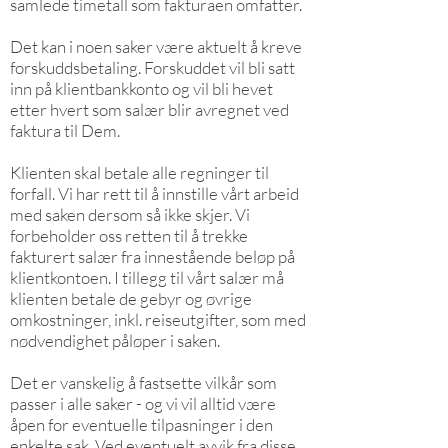
samlede timetall som fakturaen omfatter.
Det kan i noen saker være aktuelt å kreve
forskuddsbetaling. Forskuddet vil bli satt
inn på klientbankkonto og vil bli hevet
etter hvert som salær blir avregnet ved
faktura til Dem.
Klienten skal betale alle regninger til
forfall. Vi har rett til å innstille vårt arbeid
med saken dersom så ikke skjer. Vi
forbeholder oss retten til å trekke
fakturert salær fra innestående beløp på
klientkontoen. I tillegg til vårt salær må
klienten betale de gebyr og øvrige
omkostninger, inkl. reiseutgifter, som med
nødvendighet påløper i saken.
Det er vanskelig å fastsette vilkår som
passer i alle saker - og vi vil alltid være
åpen for eventuelle tilpasninger i den
enkelte sak. Ved eventuelt avvik fra disse