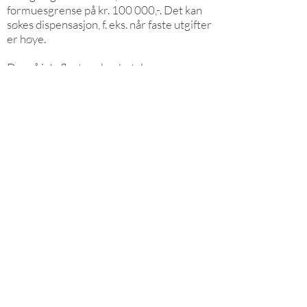
formuesgrense på kr. 100 000,-. Det kan
søkes dispensasjon, f. eks. når faste utgifter
er høye.
Du må i de fleste saker betale en
egenandel dersom brutto inntekt er over
kr. 100 000,-.
Nærmer informasjon om ordningen med
fri rettshjelp får du på Justis- og
politidepartementets side;
Rundskriv om fri rettshjelp.
Dersom du lurer på om du har krav på
fri
rettshjelp
, kan du ta kontakt med oss, så
skal vi uforpliktende gi en vurdering. I
mange saker kan vårt kontor selv innvilge
fri rettsråd.
Retthjelpforsikring