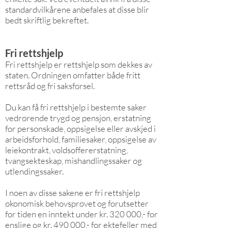
standardvilkårene anbefales at disse blir
bedt skriftlig bekreftet.
Fri rettshjelp
Fri rettshjelp er rettshjelp som dekkes av
staten. Ordningen omfatter både fritt
rettsråd og fri saksførsel.
Du kan få fri rettshjelp i bestemte saker
vedrørende trygd og pensjon, erstatning
for personskade, oppsigelse eller avskjed i
arbeidsforhold, familiesaker, oppsigelse av
leiekontrakt, voldsoffererstatning,
tvangsekteskap, mishandlingssaker og
utlendingssaker.
I noen av disse sakene er fri rettshjelp
økonomisk behovsprøvet og forutsetter
for tiden en inntekt under kr. 320 000,- for
enslige og kr. 490 000,- for ektefeller med