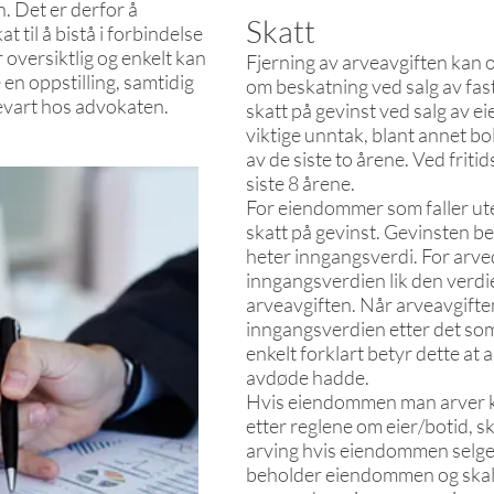
n. Det er derfor å
Skatt
 til å bistå i forbindelse
 oversiktlig og enkelt kan
Fjerning av arveavgiften kan o
e en oppstilling, samtidig
om beskatning ved salg av fas
evart hos advokaten.
skatt på gevinst ved salg av e
viktige unntak, blant annet boli
av de siste to årene. Ved fritid
siste 8 årene.
For eiendommer som faller ut
skatt på gevinst. Gevinsten 
heter inngangsverdi. For arv
inngangsverdien lik den verdie
arveavgiften. Når arveavgiften
inngangsverdien etter det som
enkelt forklart betyr dette a
avdøde hadde.
Hvis eiendommen man arver ku
etter reglene om eier/botid, sk
arving hvis eiendommen selge
beholder eiendommen og skal 