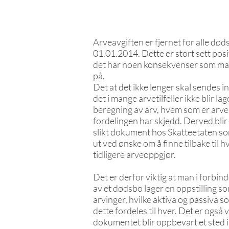
Arveavgiften er fjernet for alle døds
01.01.2014. Dette er stort sett posi
det har noen konsekvenser som m
på.
Det at det ikke lenger skal sendes i
det i mange arvetilfeller ikke blir la
beregning av arv, hvem som er arve
fordelingen har skjedd. Derved blir 
slikt dokument hos Skatteetaten s
ut ved ønske om å finne tilbake til 
tidligere arveoppgjør.
Det er derfor viktig at man i forbin
av et dødsbo lager en oppstilling s
arvinger, hvilke aktiva og passiva s
dette fordeles til hver. Det er også v
dokumentet blir oppbevart et sted i t