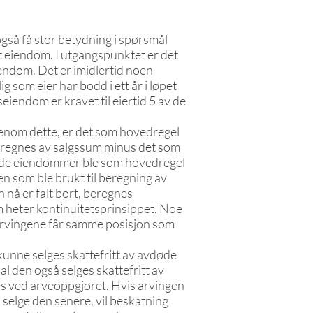
gså få stor betydning i spørsmål
t eiendom. I utgangspunktet er det
iendom. Det er imidlertid noen
g som eier har bodd i ett år i løpet
seiendom er kravet til eiertid 5 av de
enom dette, er det som hovedregel
beregnes av salgssum minus det som
ede eiendommer ble som hovedregel
n som ble brukt til beregning av
 nå er falt bort, beregnes
 heter kontinuitetsprinsippet. Noe
t arvingene får samme posisjon som
nne selges skattefritt av avdøde
al den også selges skattefritt av
s ved arveoppgjøret. Hvis arvingen
selge den senere, vil beskatning