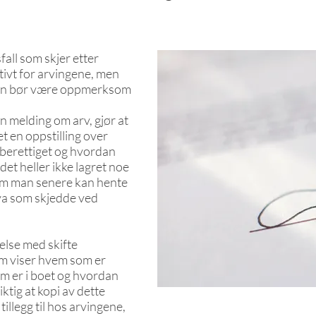
fall som skjer etter
tivt for arvingene, men
an bør være oppmerksom
nn melding om arv, gjør at
get en oppstilling over
berettiget og hvordan
det heller ikke lagret noe
om man senere kan hente
hva som skjedde ved
delse med skifte
om viser hvem som er
om er i boet og hvordan
iktig at kopi av dette
illegg til hos arvingene,