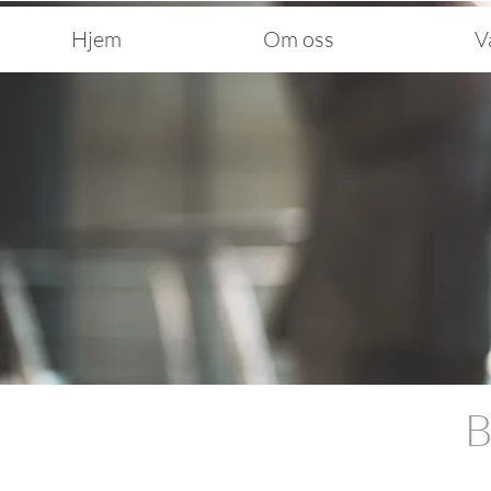
Hjem
Om oss
V
B